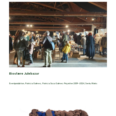
Biosfære Julebazar
Eventproduktion
,
Patricia Galmez
,
Patricia Soza Galmez Projekter 2009 -2024
,
Sentu Works