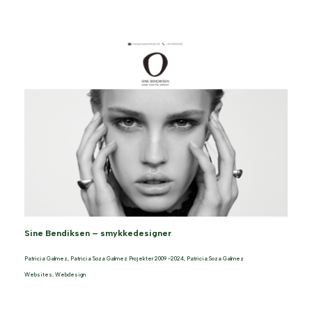
Sine Bendiksen – smykkedesigner
Patricia Galmez
,
Patricia Soza Galmez Projekter 2009 -2024
,
Patricia Soza Galmez
Websites
,
Webdesign