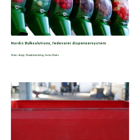
Nordic Bulksolutions, fødevarer dispensersystem
Maks Bragt
,
Produktudvikling
,
Sentu Works