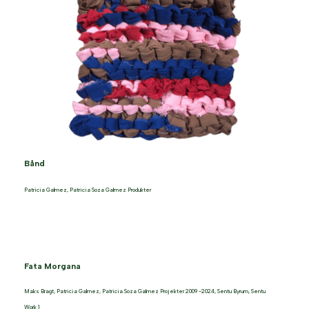
Bånd
Patricia Galmez
,
Patricia Soza Galmez Produkter
Fata Morgana
Maks Bragt
,
Patricia Galmez
,
Patricia Soza Galmez Projekter 2009 -2024
,
Sentu Byrum
,
Sentu
Work 1