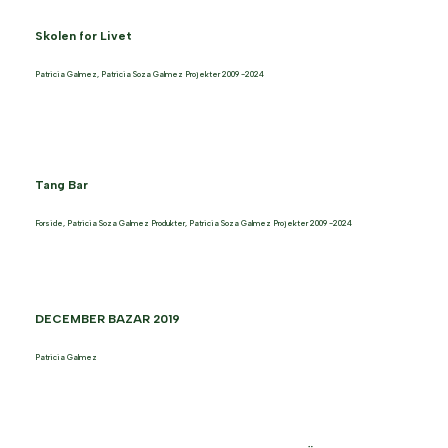
Skolen for Livet
Patricia Galmez
,
Patricia Soza Galmez Projekter 2009 -2024
Tang Bar
Forside
,
Patricia Soza Galmez Produkter
,
Patricia Soza Galmez Projekter 2009 -2024
DECEMBER BAZAR 2019
Patricia Galmez