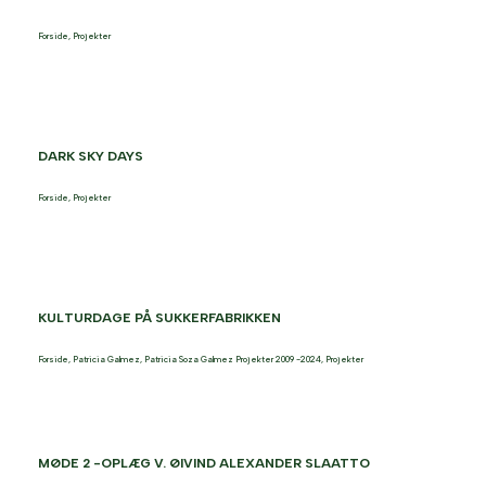
Forside
,
Projekter
DARK SKY DAYS
Forside
,
Projekter
KULTURDAGE PÅ SUKKERFABRIKKEN
Forside
,
Patricia Galmez
,
Patricia Soza Galmez Projekter 2009 -2024
,
Projekter
MØDE 2 -OPLÆG V. ØIVIND ALEXANDER SLAATTO