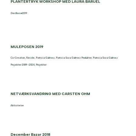
PLANTERTRYK WORKSHOP MED LAURA BARÜEL
DecBazar2019
MULEPOSEN 2019
Co-Creation
,
Forside
,
Patricia Galmez
,
Patricia Soza Galmez Produkter
,
Patricia Soza Galmez
Projekter 2009 -2024
,
Projekter
NETVÆRKSVANDRING MED CARSTEN OHM
Aktiviteter
December Bazar 2018