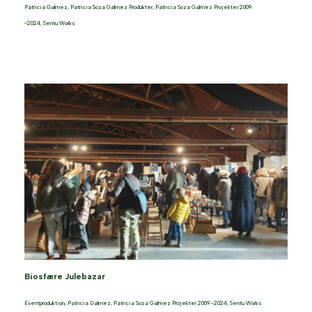
Patricia Galmez
,
Patricia Soza Galmez Produkter
,
Patricia Soza Galmez Projekter 2009
-2024
,
Sentu Works
Biosfære Julebazar
Eventproduktion
,
Patricia Galmez
,
Patricia Soza Galmez Projekter 2009 -2024
,
Sentu Works