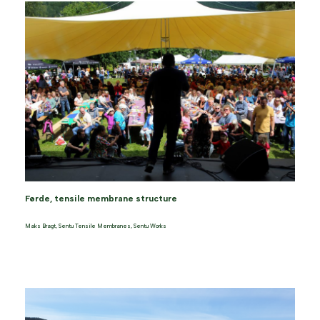
Førde, tensile membrane structure
Maks Bragt
,
Sentu Tensile Membranes
,
Sentu Works