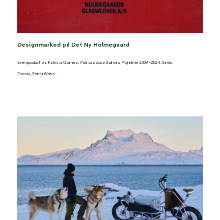
Designmarked på Det Ny Holmegaard
Eventproduktion
,
Patricia Galmez
,
Patricia Soza Galmez Projekter 2009 -2024
,
Sentu
Events
,
Sentu Works