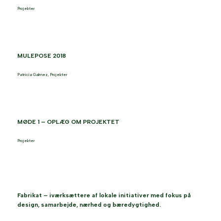
Projekter
MULEPOSE 2018
Patricia Galmez
,
Projekter
MØDE 1 – OPLÆG OM PROJEKTET
Projekter
Fabrikat – iværksættere af lokale initiativer med fokus på
design, samarbejde, nærhed og bæredygtighed.