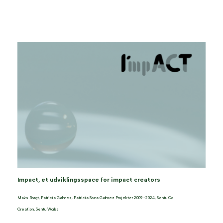
Impact, et udviklingsspace for impact creators
Maks Bragt
,
Patricia Galmez
,
Patricia Soza Galmez Projekter 2009 -2024
,
Sentu Co
Creation
,
Sentu Works