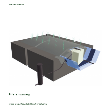
Patricia Galmez
Pilerensanlæg
Maks Bragt
,
Produktudvikling
,
Sentu Work 2