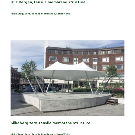
USF Bergen, tensile membrane structure
Maks Bragt
,
Sentu Tensile Membranes
,
Sentu Works
Silkeborg torv, tensile membrane structure
Maks Bragt
,
Sentu Tensile Membranes
,
Sentu Works