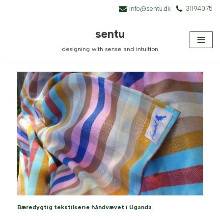
info@sentu.dk
31194075
Spring
sentu
til
designing with sense and intuition
indhold
Bæredygtig tekstilserie håndvævet i Uganda