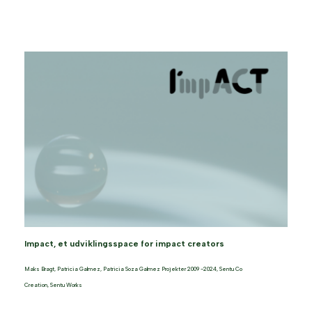
Impact, et udviklingsspace for impact creators
Maks Bragt
,
Patricia Galmez
,
Patricia Soza Galmez Projekter 2009 -2024
,
Sentu Co
Creation
,
Sentu Works