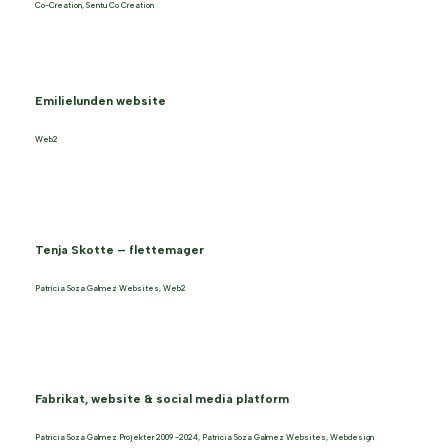
Co-Creation
,
Sentu Co Creation
Emilielunden website
Web2
Tenja Skotte – flettemager
Patricia Soza Galmez Websites
,
Web2
Fabrikat, website & social media platform
Patricia Soza Galmez Projekter 2009 -2024
,
Patricia Soza Galmez Websites
,
Webdesign