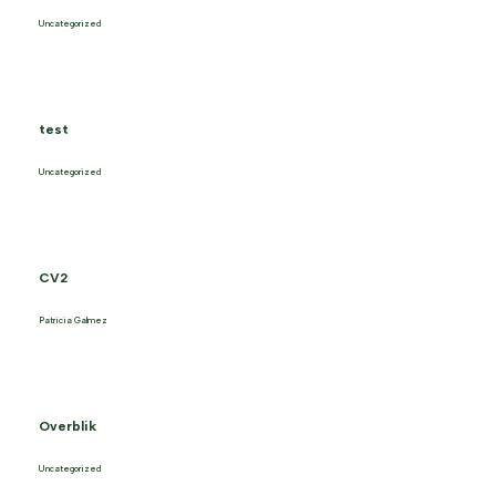
Uncategorized
test
Uncategorized
CV2
Patricia Galmez
Overblik
Uncategorized