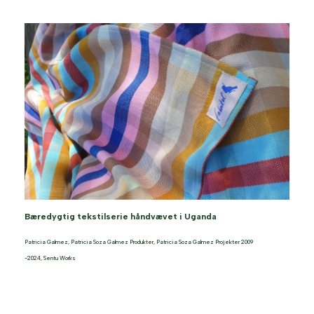
Bæredygtig tekstilserie håndvævet i Uganda
Patricia Galmez
,
Patricia Soza Galmez Produkter
,
Patricia Soza Galmez Projekter 2009
-2024
,
Sentu Works