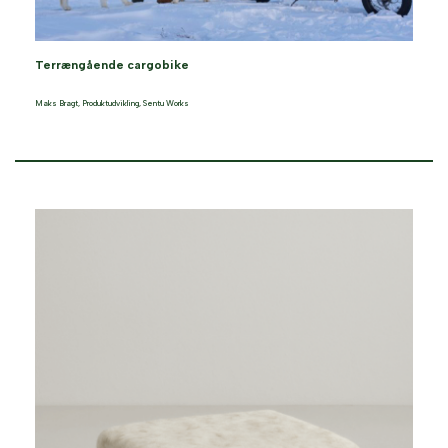
Terrængående cargobike
Maks Bragt
,
Produktudvikling
,
Sentu Works