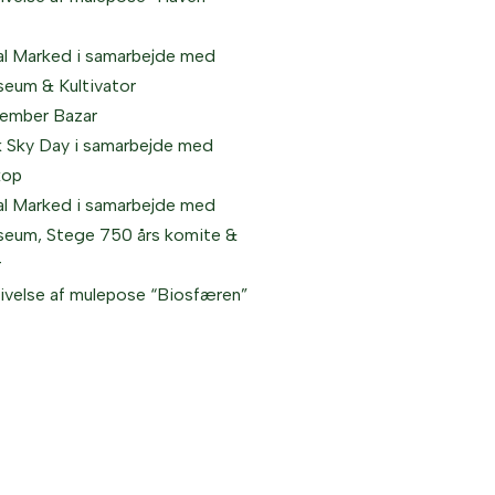
al Marked i samarbejde med
eum & Kultivator
ember Bazar
k Sky Day i samarbejde med
kop
al Marked i samarbejde med
eum, Stege 750 års komite &
r
ivelse af mulepose “Biosfæren”