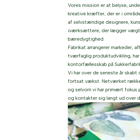
Vores mission er at belyse, und
kreative kræfter, der er i områd
af selvstændige designere, kun
iværksættere, der lægger vægt 
bæredygtighed.
Fabrikat arrangerer markeder, a
tværfaglig produktudvikling, ha
kontorfællesskab på Sukkerfabr
Vi har over de seneste år skabt
fortsat vækst. Netværket række
og selvom vi har primært fokus 
og kontakter sig langt ud over d