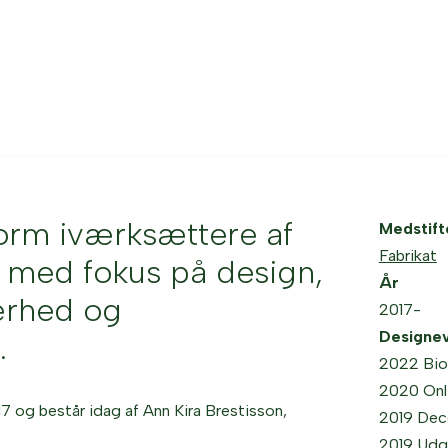
form iværksættere af
Medstift
Fabrikat
er med fokus på design,
År
ærhed og
2017-
Designe
.
2022 Bio
2020 Onl
17 og består idag af Ann Kira Brestisson,
2019 Dec
2019 Udg