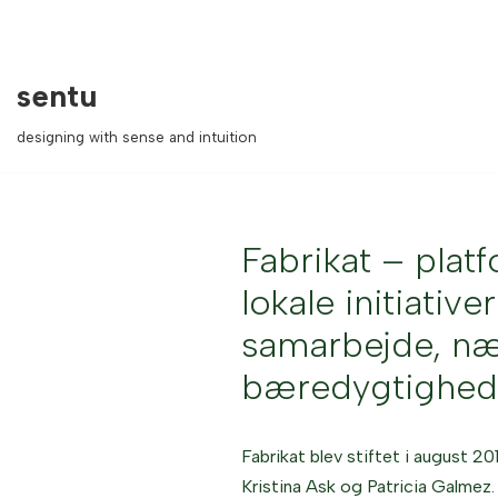
Spring
sentu
til
indhold
designing with sense and intuition
Fabrikat – plat
lokale initiativ
samarbejde, n
bæredygtighed
Fabrikat blev stiftet i august 20
Kristina Ask og Patricia Galmez.