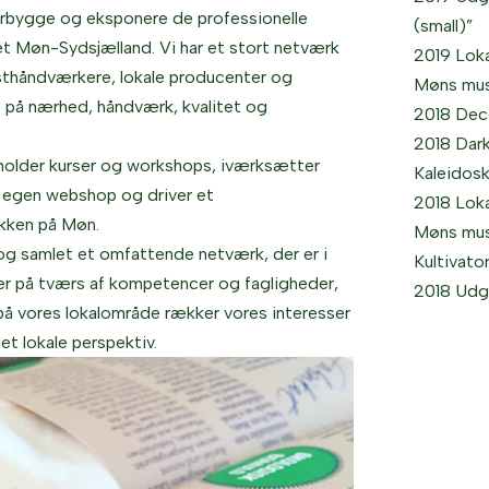
erbygge og eksponere de professionelle
(small)”
et Møn-Sydsjælland. Vi har et stort netværk
2019 Lok
sthåndværkere, lokale producenter og
Møns mus
på nærhed, håndværk, kvalitet og
2018 Dec
2018 Dar
fholder kurser og workshops, iværksætter
Kaleidos
r egen webshop og driver et
2018 Lok
ikken på Møn.
Møns mus
 og samlet et omfattende netværk, der er i
Kultivato
r på tværs af kompetencer og fagligheder,
2018 Udg
på vores lokalområde rækker vores interesser
et lokale perspektiv.