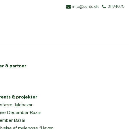
info@sentu.dk
31194075
er & partner
vents
& projekter
sfære Julebazar
ine December Bazar
ember Bazar
ivelse af mulepose “Haven