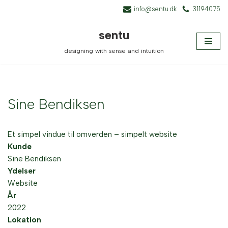
info@sentu.dk
31194075
Spring
sentu
til
designing with sense and intuition
indhold
Sine Bendiksen
Et simpel vindue til omverden – simpelt website
Kunde
Sine Bendiksen
Ydelser
Website
År
2022
Lokation